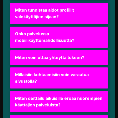
Miten tunnistaa aidot profiilit
valekäyttäjien sijaan?
Onko palvelussa
mobiilikäyttömahdollisuutta?
Miten voin ottaa yhteyttä tukeen?
Millaisiin kohtaamisiin voin varautua
sivustolla?
Miten deittailu aikuisille eroaa nuorempien
käyttäjien palveluista?