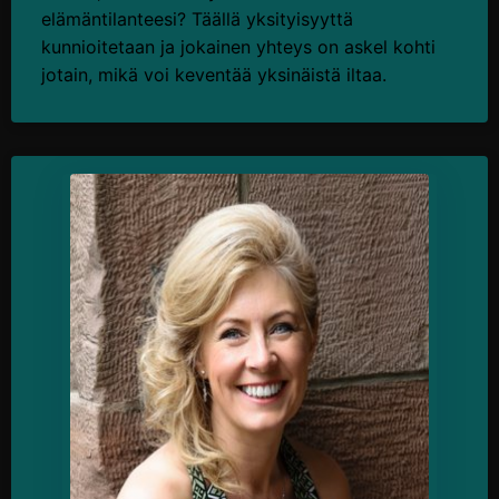
elämäntilanteesi? Täällä yksityisyyttä
kunnioitetaan ja jokainen yhteys on askel kohti
jotain, mikä voi keventää yksinäistä iltaa.