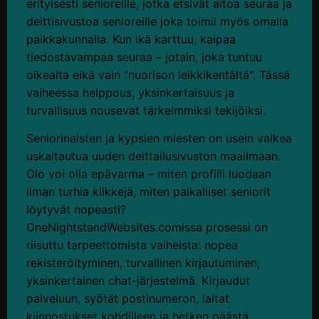
erityisesti senioreille, jotka etsivät aitoa seuraa ja
deittisivustoa senioreille joka toimii myös omalla
paikkakunnalla. Kun ikä karttuu, kaipaa
tiedostavampaa seuraa – jotain, joka tuntuu
oikealta eikä vain "nuorison leikkikentältä". Tässä
vaiheessa helppous, yksinkertaisuus ja
turvallisuus nousevat tärkeimmiksi tekijöiksi.
Seniorinaisten ja kypsien miesten on usein vaikea
uskaltautua uuden deittailusivuston maailmaan.
Olo voi olla epävarma – miten profiili luodaan
ilman turhia klikkejä, miten paikalliset seniorit
löytyvät nopeasti?
OneNightstandWebsites.comissa prosessi on
riisuttu tarpeettomista vaiheista: nopea
rekisteröityminen, turvallinen kirjautuminen,
yksinkertainen chat-järjestelmä. Kirjaudut
palveluun, syötät postinumeron, laitat
kiinnostukset kohdilleen ja hetken päästä