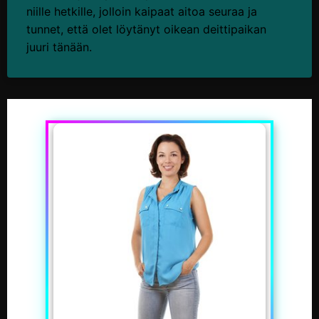
niille hetkille, jolloin kaipaat aitoa seuraa ja
tunnet, että olet löytänyt oikean deittipaikan
juuri tänään.