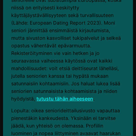
senioreille ovat suosituimpia Euroopassa, koska
niissä on erityisesti keskitytty
käyttäjäystävällisyyteen sekä turvallisuuteen
(Lähde: European Dating Report 2023). Moni
seniori jännittää ensimmäistä kirjautumista,
mutta sivuston kasvolliset tukipalvelut ja selkeä
opastus vähentävät epävarmuutta.
Rekisteröityminen vie vain hetken ja jo
seuraavassa vaiheessa käytössä ovat kaikki
mahdollisuudet: voit etsiä deittiseurat lähelläsi,
jutella seniorien kanssa tai hypätä mukaan
satunnaisiin kohtaamisiin. Jos haluat lukea lisää
seniorien satunnaisista kohtaamisista ja niiden
hyödyistä,
tutustu tähän aiheeseen
.
Lopulta: oikea seniorideittailusivusto vapauttaa
pienestäkin kankeudesta. Yksinään ei tarvitse
jäädä, kun yhteisö on olemassa. Profiilin
luominen ja nopea liittyminen avaavat haarukan