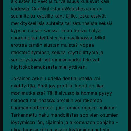
aikuisten toiveet ja turvallisuus kulkevat käsi
kädessä. OneNightstandWebsites.com on
suunniteltu kypsille käyttäjille, jotka etsivät
merkityksellisiä suhteita tai satunnaista seksiä
kypsän naisen kanssa ilman turhaa hälyä
nuorempien deittisivujen maailmassa. Mikä
erottaa tämän alustan muista? Nopea
rekisteröityminen, selkeä käyttöliittymä ja
senioriystävälliset ominaisuudet tekevät
käyttökokemuksesta miellyttävän.
Jokainen askel uudella deittialustalla voi
mietityttää. Entä jos profiilin luonti on liian
monimutkaista? Tällä sivustolla homma pysyy
helposti hallinnassa: profiilin voi rakentaa
huomaamattomasti, juuri omien rajojen mukaan.
Tarkennettu haku mahdollistaa sopivien osumien
löytymisen iän, sijainnin ja aikomusten pohjalta –
olipa haussa sitten seksin löytäminen netistä,