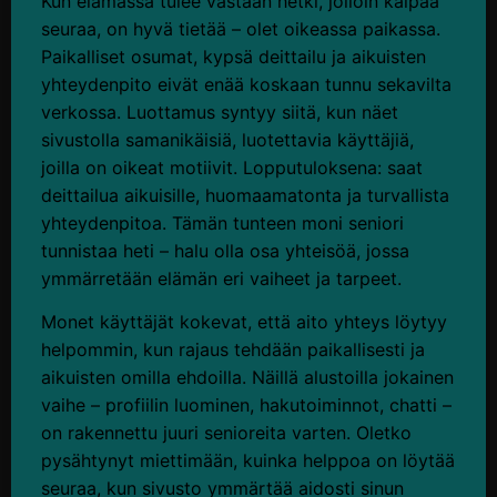
Kun elämässä tulee vastaan hetki, jolloin kaipaa
seuraa, on hyvä tietää – olet oikeassa paikassa.
Paikalliset osumat, kypsä deittailu ja aikuisten
yhteydenpito eivät enää koskaan tunnu sekavilta
verkossa. Luottamus syntyy siitä, kun näet
sivustolla samanikäisiä, luotettavia käyttäjiä,
joilla on oikeat motiivit. Lopputuloksena: saat
deittailua aikuisille, huomaamatonta ja turvallista
yhteydenpitoa. Tämän tunteen moni seniori
tunnistaa heti – halu olla osa yhteisöä, jossa
ymmärretään elämän eri vaiheet ja tarpeet.
Monet käyttäjät kokevat, että aito yhteys löytyy
helpommin, kun rajaus tehdään paikallisesti ja
aikuisten omilla ehdoilla. Näillä alustoilla jokainen
vaihe – profiilin luominen, hakutoiminnot, chatti –
on rakennettu juuri senioreita varten. Oletko
pysähtynyt miettimään, kuinka helppoa on löytää
seuraa, kun sivusto ymmärtää aidosti sinun