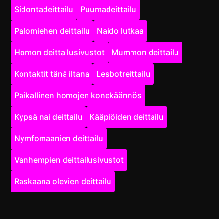
Sidontadeittailu
Puumadeittailu
Palomiehen deittailu
Naido lutkaa
Homon deittailusivustot
Mummon deittailu
Kontaktit tänä iltana
Lesbotreittailu
Paikallinen homojen konekäännös
Kypsä nai deittailu
Kääpiöiden deittailu
Nymfomaanien deittailu
Vanhempien deittailusivustot
Raskaana olevien deittailu