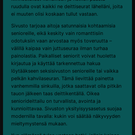
ruudulla ovat kaikki ne deittiseurat lähelläni, joita
ei muuten olisi koskaan tullut vastaan.
Sivusto tarjoaa aitoja satunnaisia kohtaamisia
senioreille, eikä keskity vain romanttisiin
odotuksiin vaan arvostaa myös toveruutta –
välillä kaipaa vain juttuseuraa ilman turhaa
painolastia. Paikalliset seniorit voivat huoletta
kirjautua ja käyttää tarkennettua hakua
löytääkseen seksisivuston senioreille tai vaikka
pelkän kahvilaseuran. Tämä lievittää painetta
vanhemmilla sinkuilla, jotka saattavat olla pitkän
tauon jälkeen taas deittikentällä. Oikea
seniorideittailu on turvallista, avointa ja
kunnioittavaa. Sivuston yksityisyysasetus suojaa
modernilla tavalla: kukin voi säätää näkyvyyden
mieltymystensä mukaan.