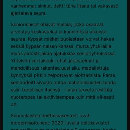
vanhemmat sinkut, deitti tänä iltana tai vakavasti
ajatteleva seura.
Seniorinaiset etsivät miehiä, jotka osaavat
arvostaa keskustelua ja kunnioittaa aikuista
seuraa. Kypsät miehet puolestaan voivat hakea
seksiä kypsän naisen kanssa, mutta yhtä lailla
myös aidosti jakaa ajatuksiaa senioriyhteisössä.
Yhteisön vertaistuki, chat-järjestelmät ja
mahdollisuus rakentaa uusi alku madallettuja
kynnyksiä pitkin helpottavat aloittamista. Paras
seniorideittisivusto antaa mahdollisuuden tuoda
esiin todellisen itsensä – ilman tarvetta esittää
nuorempaa tai aktiivisempaa kuin mitä oikeasti
on.
Suomalaisten deittailuasenteet ovat
modernisoituneet: 2020-luvulla deittisivustot