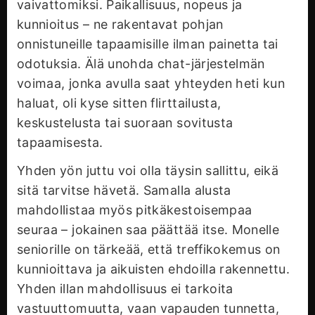
vaivattomiksi. Paikallisuus, nopeus ja
kunnioitus – ne rakentavat pohjan
onnistuneille tapaamisille ilman painetta tai
odotuksia. Älä unohda chat-järjestelmän
voimaa, jonka avulla saat yhteyden heti kun
haluat, oli kyse sitten flirttailusta,
keskustelusta tai suoraan sovitusta
tapaamisesta.
Yhden yön juttu voi olla täysin sallittu, eikä
sitä tarvitse hävetä. Samalla alusta
mahdollistaa myös pitkäkestoisempaa
seuraa – jokainen saa päättää itse. Monelle
seniorille on tärkeää, että treffikokemus on
kunnioittava ja aikuisten ehdoilla rakennettu.
Yhden illan mahdollisuus ei tarkoita
vastuuttomuutta, vaan vapauden tunnetta,