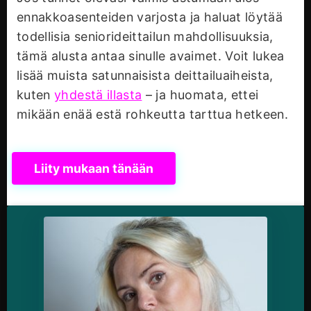
ennakkoasenteiden varjosta ja haluat löytää
todellisia seniorideittailun mahdollisuuksia,
tämä alusta antaa sinulle avaimet. Voit lukea
lisää muista satunnaisista deittailuaiheista,
kuten
yhdestä illasta
– ja huomata, ettei
mikään enää estä rohkeutta tarttua hetkeen.
Liity mukaan tänään