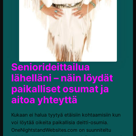
Seniorideittailua
lähelläni – näin löydät
paikalliset osumat ja
aitoa yhteyttä
Kukaan ei halua tyytyä etäisiin kohtaamisiin kun
voi löytää oikeita paikallisia deitti-osumia.
OneNightstandWebsites.com on suunniteltu