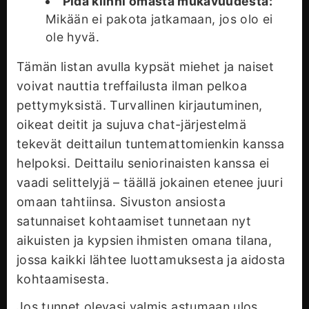
Pidä kiinni omasta mukavuudesta:
Mikään ei pakota jatkamaan, jos olo ei
ole hyvä.
Tämän listan avulla kypsät miehet ja naiset
voivat nauttia treffailusta ilman pelkoa
pettymyksistä. Turvallinen kirjautuminen,
oikeat deitit ja sujuva chat-järjestelmä
tekevät deittailun tuntemattomienkin kanssa
helpoksi. Deittailu seniorinaisten kanssa ei
vaadi selittelyjä – täällä jokainen etenee juuri
omaan tahtiinsa. Sivuston ansiosta
satunnaiset kohtaamiset tunnetaan nyt
aikuisten ja kypsien ihmisten omana tilana,
jossa kaikki lähtee luottamuksesta ja aidosta
kohtaamisesta.
Jos tunnet olevasi valmis astumaan ulos