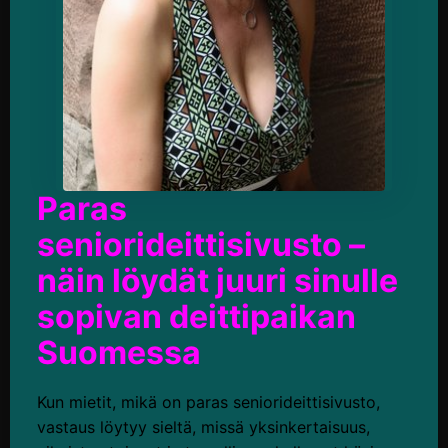
Paras
seniorideittisivusto –
näin löydät juuri sinulle
sopivan deittipaikan
Suomessa
Kun mietit, mikä on paras seniorideittisivusto,
vastaus löytyy sieltä, missä yksinkertaisuus,