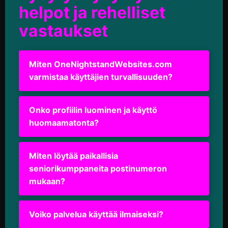
helpot ja rehelliset
vastaukset
Miten OneNightstandWebsites.com
varmistaa käyttäjien turvallisuuden?
Onko profiilin luominen ja käyttö
huomaamatonta?
Miten löytää paikallisia
seniorikumppaneita postinumeron
mukaan?
Voiko palvelua käyttää ilmaiseksi?