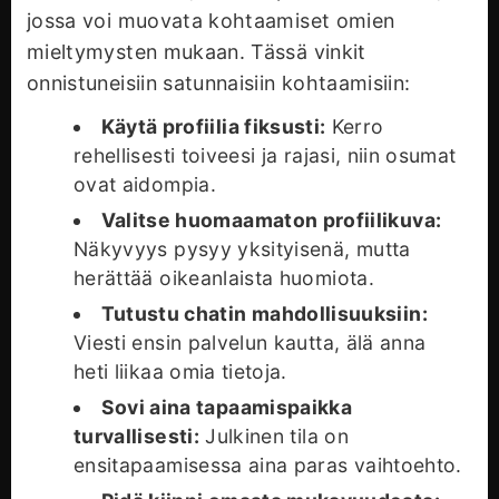
jossa voi muovata kohtaamiset omien
mieltymysten mukaan. Tässä vinkit
onnistuneisiin satunnaisiin kohtaamisiin:
Käytä profiilia fiksusti:
Kerro
rehellisesti toiveesi ja rajasi, niin osumat
ovat aidompia.
Valitse huomaamaton profiilikuva:
Näkyvyys pysyy yksityisenä, mutta
herättää oikeanlaista huomiota.
Tutustu chatin mahdollisuuksiin:
Viesti ensin palvelun kautta, älä anna
heti liikaa omia tietoja.
Sovi aina tapaamispaikka
turvallisesti:
Julkinen tila on
ensitapaamisessa aina paras vaihtoehto.