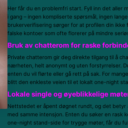
Her får du en problemfri start. Fyll inn det alle
i gang – ingen kompliserte spørsmål, ingen lange 
brukerverifisering sørger for at profilen din ikk
falske kontoer som ofte florerer på mindre seriø
Bruk av chatterom for raske forbind
Private chatterom gir deg direkte tilgang til å ch
nærheten, helt anonymt og uten forstyrrelser. D
enten du vil flørte eller gå rett på sak. For man
blitt den enkleste veien til et lokalt one-night st
Lokale single og øyeblikkelige møte
Nettstedet er åpent døgnet rundt, og det betyr a
med samme intensjon. Enten du søker en rask kon
one-night stand-side for trygge møter, får du full 