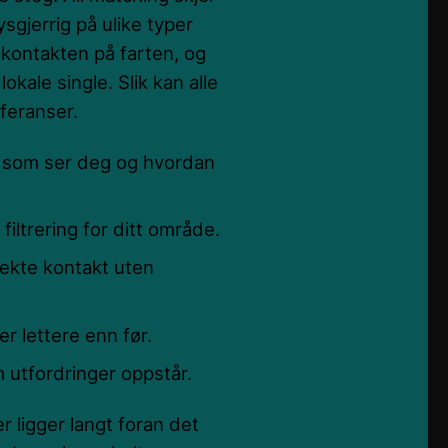
sgjerrig på ulike typer
 kontakten på farten, og
kale single. Slik kan alle
eferanser.
em som ser deg og hvordan
iltrering for ditt område.
rekte kontakt uten
er lettere enn før.
 utfordringer oppstår.
r ligger langt foran det