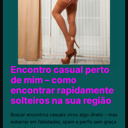
Encontro casual perto
de mim – como
encontrar rapidamente
solteiros na sua região
Buscar encontros casuais virou algo direto – mas
esbarrar em falsidades, spam e perfis sem graça