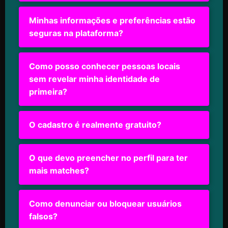
Minhas informações e preferências estão
seguras na plataforma?
Como posso conhecer pessoas locais
sem revelar minha identidade de
primeira?
O cadastro é realmente gratuito?
O que devo preencher no perfil para ter
mais matches?
Como denunciar ou bloquear usuários
falsos?