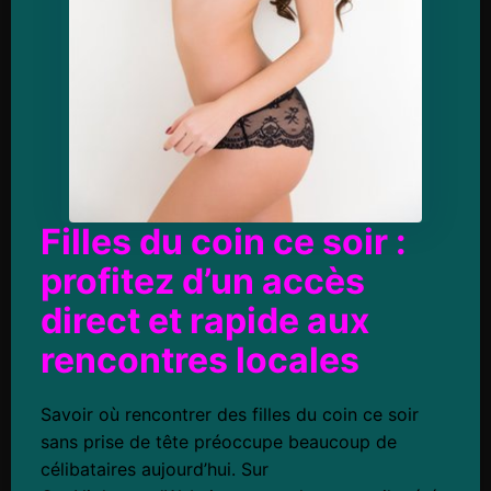
Filles du coin ce soir :
profitez d’un accès
direct et rapide aux
rencontres locales
Savoir où rencontrer des filles du coin ce soir
sans prise de tête préoccupe beaucoup de
célibataires aujourd’hui. Sur