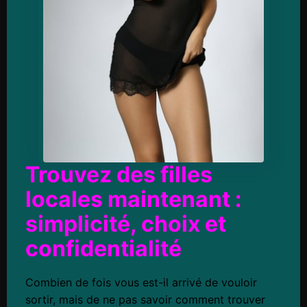
Trouvez des filles
locales maintenant :
simplicité, choix et
confidentialité
Combien de fois vous est-il arrivé de vouloir
sortir, mais de ne pas savoir comment trouver