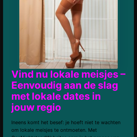
Vind nu lokale meisjes –
Eenvoudig aan de slag
met lokale dates in
jouw regio
Ineens komt het besef: je hoeft niet te wachten
om lokale meisjes te ontmoeten. Met