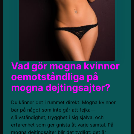
Vad gör mogna kvinnor
oemotståndliga på
mogna dejtingsajter?
Du känner det i rummet direkt. Mogna kvinnor
bär på något som inte går att fejka—
självständighet, trygghet i sig själva, och
erfarenhet som ger gnista åt varje samtal. På
mogna dejtingsajter blir det tydligt: det är