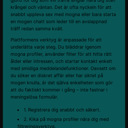
gjord för dig som vill träffa singlar nära dig utan
krångel och väntan. Det är ofta nyckeln för att
snabbt uppleva sex med mogna eller bara starta
en mogen chatt som leder till en avslappnad
träff redan samma kväll.
Plattformens verktyg är anpassade för att
underlätta varje steg. Du bläddrar igenom
mogna profiler, använder filter för att hitta rätt
ålder eller intressen, och startar kontakt enkelt
med smidiga meddelandefunktioner. Oavsett om
du söker en diskret affär eller har siktet på
mogen knulla, är det själva enkelheten som gör
att du faktiskt kommer i gång – inte fastnar i
meningslösa formulär.
1. Registrera dig snabbt och säkert.
2. Kika på mogna profiler nära dig med
filtreringsverktyg.