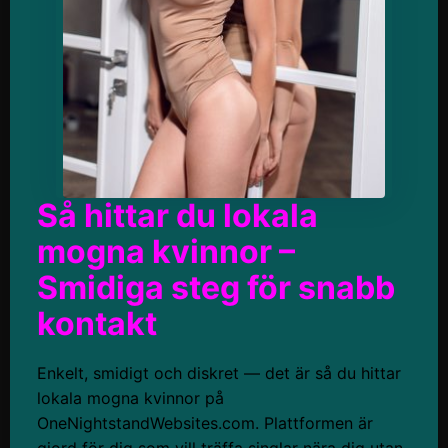
Så hittar du lokala
mogna kvinnor –
Smidiga steg för snabb
kontakt
Enkelt, smidigt och diskret — det är så du hittar
lokala mogna kvinnor på
OneNightstandWebsites.com. Plattformen är