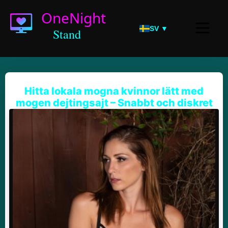
SV ▼
Hitta lokala mogna kvinnor lätt med
mogen dejtingsajt – Snabbt och diskret