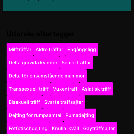
Utforska efter taggar
Milfträffar
Äldre träffar
Engångsligg
Delta gravida kvinnor
Seniorträffar
Delta för ensamstående mammor
Transsexuell träff
Vuxenträff
Asiatisk träff
Bisexuell träff
Svarta träffsajter
Dejting för rumpsamtal
Pumadejting
Fotfetischdejting
Knulla ikväll
Gayträffsajter