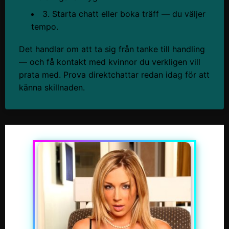
3. Starta chatt eller boka träff — du väljer
tempo.
Det handlar om att ta sig från tanke till handling
— och få kontakt med kvinnor du verkligen vill
prata med. Prova direktchattar redan idag för att
känna skillnaden.