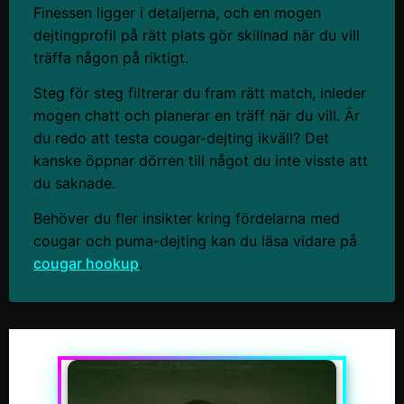
Finessen ligger i detaljerna, och en mogen
dejtingprofil på rätt plats gör skillnad när du vill
träffa någon på riktigt.
Steg för steg filtrerar du fram rätt match, inleder
mogen chatt och planerar en träff när du vill. Är
du redo att testa cougar-dejting ikväll? Det
kanske öppnar dörren till något du inte visste att
du saknade.
Behöver du fler insikter kring fördelarna med
cougar och puma-dejting kan du läsa vidare på
cougar hookup
.