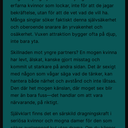
erfarna kvinnor som lockar, inte för att de jagar
bekräftelse, utan för att de vet vad de vill ha.
Många singlar söker faktiskt denna självsäkerhet
och oberoende snarare än yrvakenhet och
osäkerhet. Vuxen attraktion bygger ofta på djup,
inte bara yta.
Skillnaden mot yngre partners? En mogen kvinna
har levt, älskat, kanske gjort misstag och
kommit ut starkare på andra sidan. Det är sexigt
med någon som vågar säga vad de tänker, kan
hantera både närhet och avstånd och inte låtsas.
Den där het mogen känslan, där moget sex blir
mer än bara fuss—det handlar om att vara
närvarande, på riktigt.
Självklart finns det en särskild dragningskraft i
seriösa kvinnor och mogna damer för den som
söker avslappnad kul utan drama. Om du känner