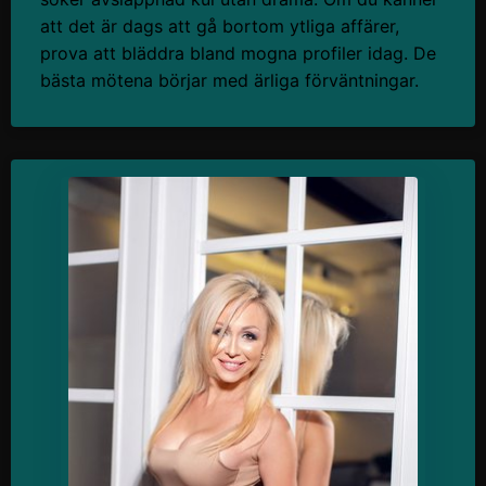
att det är dags att gå bortom ytliga affärer,
prova att bläddra bland mogna profiler idag. De
bästa mötena börjar med ärliga förväntningar.