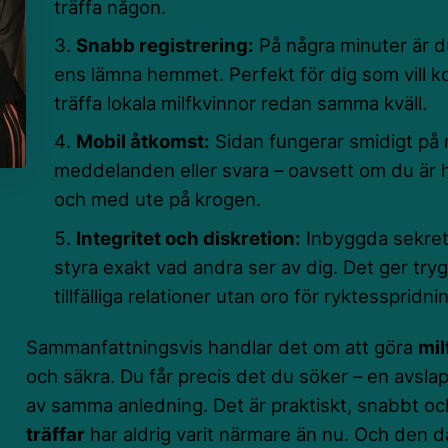
träffa någon.
Snabb registrering:
På några minuter är d
ens lämna hemmet. Perfekt för dig som vill 
träffa lokala milfkvinnor redan samma kväll.
Mobil åtkomst:
Sidan fungerar smidigt på 
meddelanden eller svara – oavsett om du är h
och med ute på krogen.
Integritet och diskretion:
Inbyggda sekrete
styra exakt vad andra ser av dig. Det ger tryg
tillfälliga relationer utan oro för ryktesspridni
Sammanfattningsvis handlar det om att göra
mil
och säkra. Du får precis det du söker – en avslap
av samma anledning. Det är praktiskt, snabbt oc
träffar
har aldrig varit närmare än nu. Och den da