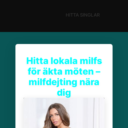
HITTA SINGLAR
Hitta lokala milfs
för äkta möten –
milfdejting nära
dig