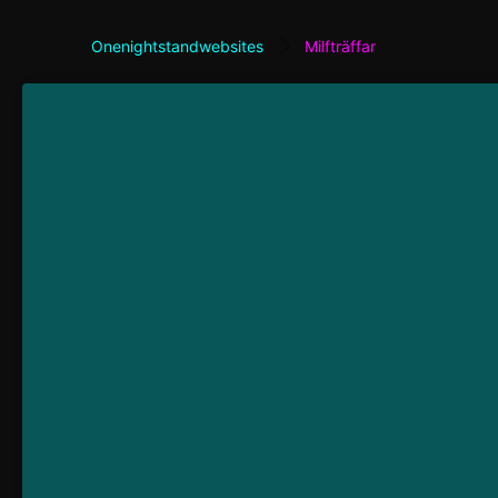
Onenightstandwebsites
Milfträffar