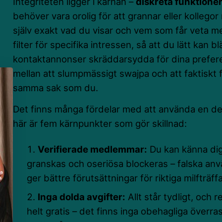
Integriteten ligger i kärnan –
diskreta funktione
behöver vara orolig för att grannar eller kollegor
själv exakt vad du visar och vem som får veta me
filter för specifika intressen, så att du lätt kan b
kontaktannonser skräddarsydda för dina prefere
mellan att slumpmässigt swajpa och att faktiskt 
samma sak som du.
Det finns många fördelar med att använda en ded
här är fem kärnpunkter som gör skillnad:
Verifierade medlemmar:
Du kan känna dig
granskas och oseriösa blockeras – falska anv
ger bättre förutsättningar för riktiga milfträffa
Inga dolda avgifter:
Allt står tydligt, och 
helt gratis – det finns inga obehagliga överras