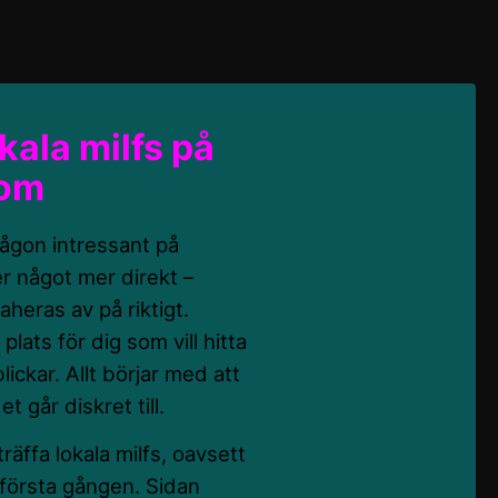
okala milfs på
com
någon intressant på
r något mer direkt –
heras av på riktigt.
g plats för dig som vill hitta
ickar. Allt börjar med att
t går diskret till.
träffa lokala milfs, oavsett
r första gången. Sidan