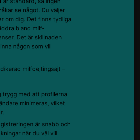
n
är standard, så ingen
 råkar se något. Du väljer
r om dig. Det finns tydliga
läddra bland milf-
nser. Det är skillnaden
finna någon som vill
ikerad milfdejtingsajt –
 trygg med att profilerna
ändare minimeras, vilket
r.
registreringen är snabb och
kningar när du väl vill