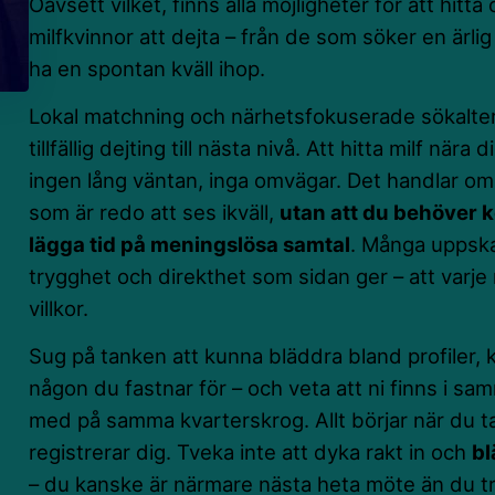
Oavsett vilket, finns alla möjligheter för att hitt
milfkvinnor att dejta – från de som söker en ärlig
ha en spontan kväll ihop.
Lokal matchning och närhetsfokuserade sökaltern
tillfällig dejting till nästa nivå. Att hitta milf när
ingen lång väntan, inga omvägar. Det handlar om a
som är redo att ses ikväll,
utan att du behöver k
lägga tid på meningslösa samtal
. Många uppska
trygghet och direkthet som sidan ger – att varje
villkor.
Sug på tanken att kunna bläddra bland profiler, k
någon du fastnar för – och veta att ni finns i sam
med på samma kvarterskrog. Allt börjar när du ta
registrerar dig. Tveka inte att dyka rakt in och
bl
– du kanske är närmare nästa heta möte än du tr