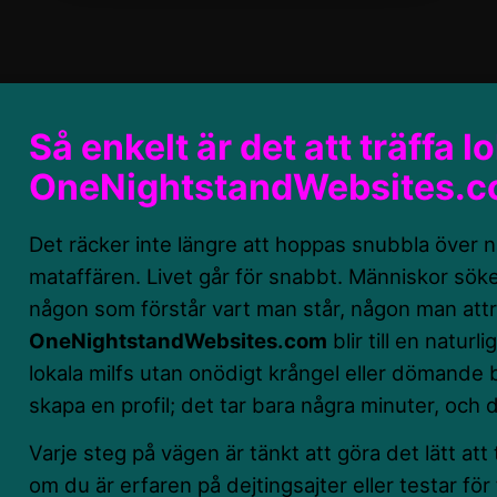
Så enkelt är det att träffa l
OneNightstandWebsites.
Det räcker inte längre att hoppas snubbla över 
mataffären. Livet går för snabbt. Människor söke
någon som förstår vart man står, någon man attra
OneNightstandWebsites.com
blir till en naturli
lokala milfs utan onödigt krångel eller dömande bl
skapa en profil; det tar bara några minuter, och de
Varje steg på vägen är tänkt att göra det lätt att 
om du är erfaren på dejtingsajter eller testar fö