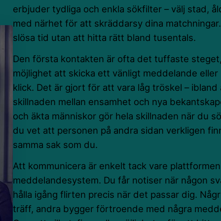
erbjuder tydliga och enkla sökfilter – välj stad, åld
med närhet för att skräddarsy dina matchningar.
slösa tid utan att hitta rätt bland tusentals.
Den första kontakten är ofta det tuffaste steget
möjlighet att skicka ett vänligt meddelande eller e
klick. Det är gjort för att vara låg tröskel – ibland 
skillnaden mellan ensamhet och nya bekantskap
och äkta människor gör hela skillnaden när du söker
du vet att personen på andra sidan verkligen finn
samma sak som du.
Att kommunicera är enkelt tack vare plattforme
meddelandesystem. Du får notiser när någon svar
hålla igång flirten precis när det passar dig. Någ
träff, andra bygger förtroende med några meddel