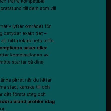
a och träffa kompatibla
 pratstund till dem som vill
ativ lyfter området för
a dig betyder exakt det –
tt hitta lokala heta milfs
omplicera saker eller
ttar kombinationen av
 möte startar på dina
änna pirret när du hittar
ma stad, kanske till och
r ditt första steg och
äddra bland profiler idag
or.