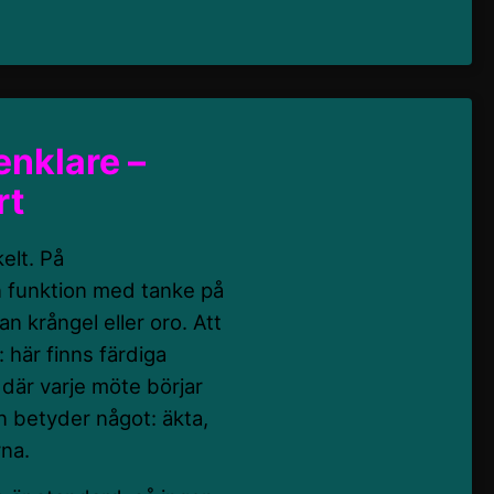
 enklare –
rt
elt. På
n funktion med tanke på
n krångel eller oro. Att
 här finns färdiga
 där varje möte börjar
en betyder något: äkta,
rna.